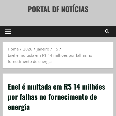
Skip
PORTAL DF NOTÍCIAS
to
content
Primary
Menu
Home
2026
janeiro
15
Enel é multada em R$ 14 milhões por falhas no
fornecimento de energia
Enel é multada em R$ 14 milhões
por falhas no fornecimento de
energia