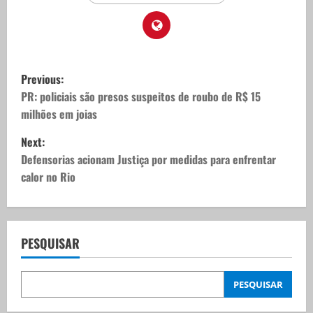
P
Previous:
o
PR: policiais são presos suspeitos de roubo de R$ 15
milhões em joias
s
Next:
t
Defensorias acionam Justiça por medidas para enfrentar
calor no Rio
n
a
v
PESQUISAR
i
PESQUISAR
g