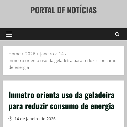
Skip
PORTAL DF NOTÍCIAS
to
content
Primary
Menu
Home
2026
janeiro
14
Inmetro orienta uso da geladeira para reduzir consumo
de energia
Inmetro orienta uso da geladeira
para reduzir consumo de energia
14 de janeiro de 2026