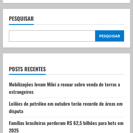
a
v
PESQUISAR
i
PESQUISAR
g
a
t
POSTS RECENTES
i
Mobilizações levam Milei a recuar sobre venda de terras a
estrangeiros
o
Leilões de petróleo em outubro terão recorde de áreas em
n
disputa
Famílias brasileiras perderam R$ 62,5 bilhões para bets em
2025