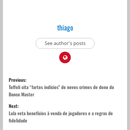
thiago
See author's posts
P
Previous:
o
Toffoli cita “fartos indícios” de novos crimes de dono do
Banco Master
s
Next:
t
Lula veta benefícios à venda de jogadores e a regras de
fidelidade
n