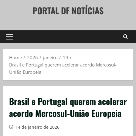
Skip
PORTAL DF NOTÍCIAS
to
content
Primary
Menu
Home
2026
janeiro
14
Brasil e Portugal querem acelerar acordo Mercosul-
União Europeia
Brasil e Portugal querem acelerar
acordo Mercosul-União Europeia
14 de janeiro de 2026