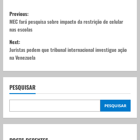
P
Previous:
o
MEC fará pesquisa sobre impacto da restrição de celular
nas escolas
s
Next:
t
Juristas pedem que tribunal internacional investigue ação
na Venezuela
n
a
v
PESQUISAR
i
PESQUISAR
g
a