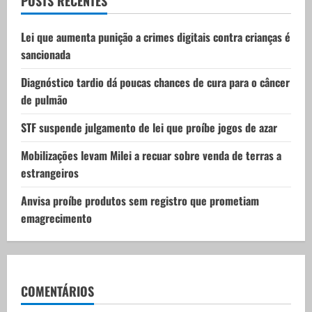
t
POSTS RECENTES
i
Lei que aumenta punição a crimes digitais contra crianças é
sancionada
o
Diagnóstico tardio dá poucas chances de cura para o câncer
n
de pulmão
STF suspende julgamento de lei que proíbe jogos de azar
Mobilizações levam Milei a recuar sobre venda de terras a
estrangeiros
Anvisa proíbe produtos sem registro que prometiam
emagrecimento
COMENTÁRIOS