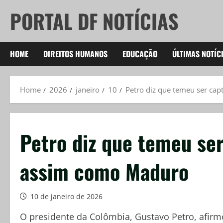
Skip
PORTAL DF NOTÍCIAS
to
content
HOME
DIREITOS HUMANOS
EDUCAÇÃO
ÚLTIMAS NOTÍC
Home
2026
janeiro
10
Petro diz que temeu ser ca
Petro diz que temeu se
assim como Maduro
10 de janeiro de 2026
O presidente da Colômbia, Gustavo Petro, afirmo