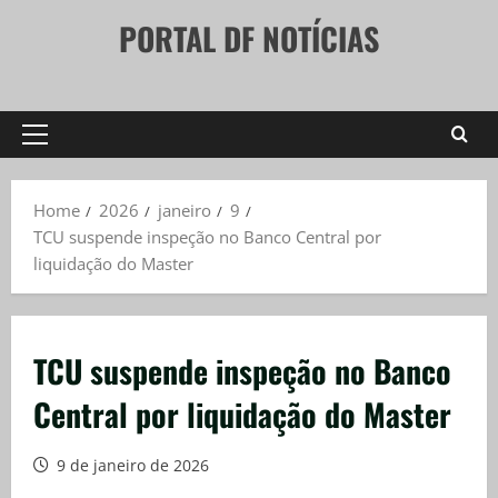
Skip
PORTAL DF NOTÍCIAS
to
content
Primary
Menu
Home
2026
janeiro
9
TCU suspende inspeção no Banco Central por
liquidação do Master
TCU suspende inspeção no Banco
Central por liquidação do Master
9 de janeiro de 2026