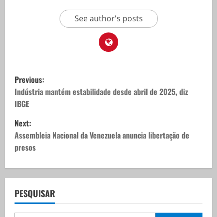
See author's posts
P
Previous:
o
Indústria mantém estabilidade desde abril de 2025, diz
IBGE
s
Next:
t
Assembleia Nacional da Venezuela anuncia libertação de
presos
n
a
v
PESQUISAR