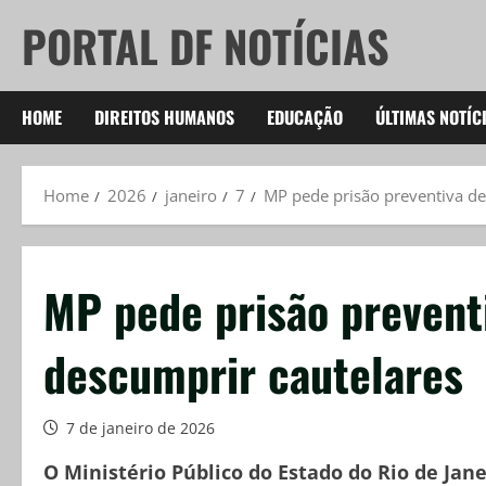
Skip
PORTAL DF NOTÍCIAS
to
content
HOME
DIREITOS HUMANOS
EDUCAÇÃO
ÚLTIMAS NOTÍC
Home
2026
janeiro
7
MP pede prisão preventiva de
MP pede prisão prevent
descumprir cautelares
7 de janeiro de 2026
O Ministério Público do Estado do Rio de Jan