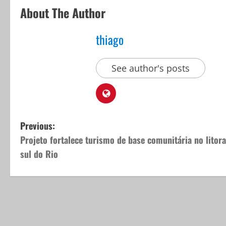
About The Author
thiago
See author's posts
P
Previous:
Projeto fortalece turismo de base comunitária no litora
o
sul do Rio
s
t
n