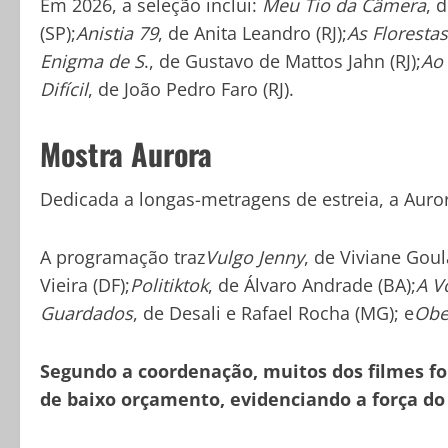
Em 2026, a seleção inclui:
Meu Tio da Câmera
, 
(SP);
Anistia 79
, de Anita Leandro (RJ);
As Floresta
Enigma de S
., de Gustavo de Mattos Jahn (RJ);
Ao 
Difícil
, de João Pedro Faro (RJ).
Mostra Aurora
Dedicada a longas-metragens de estreia, a Aur
A programação traz
Vulgo Jenny
, de Viviane Goul
Vieira (DF);
Politiktok
, de Álvaro Andrade (BA);
A V
Guardados
, de Desali e Rafael Rocha (MG); e
Obe
Segundo a coordenação, muitos dos filmes fo
de baixo orçamento, evidenciando a força d