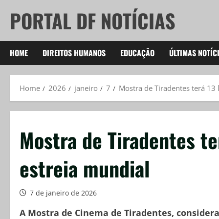
Skip
PORTAL DF NOTÍCIAS
to
content
HOME
DIREITOS HUMANOS
EDUCAÇÃO
ÚLTIMAS NOTÍC
Home
2026
janeiro
7
Mostra de Tiradentes terá 13
Mostra de Tiradentes te
estreia mundial
7 de janeiro de 2026
A Mostra de Cinema de Tiradentes, considera