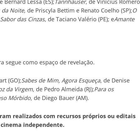
de Bernard Lessa (ES);
Tannhäuser
, de Vinícius Romero
s da Noite
, de Priscyla Bettim e Renato Coelho (SP);
O
Sabor das Cinzas
, de Taciano Valério (PE); e
Amante
ora segue como espaço de revelação.
art (GO);
Sabes de Mim, Agora Esqueça
, de Denise
oz da Virgem
, de Pedro Almeida (RJ);
Para os
so Mórbido
, de Diego Bauer (AM).
ram realizados com recursos próprios ou editais
o cinema independente.