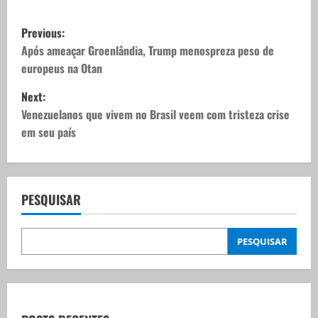
P
Previous:
o
Após ameaçar Groenlândia, Trump menospreza peso de
europeus na Otan
s
Next:
t
Venezuelanos que vivem no Brasil veem com tristeza crise
em seu país
n
a
v
PESQUISAR
i
PESQUISAR
g
a