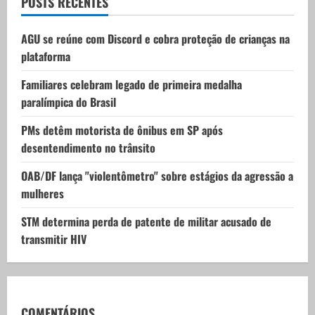
t
POSTS RECENTES
i
AGU se reúne com Discord e cobra proteção de crianças na
plataforma
o
Familiares celebram legado de primeira medalha
n
paralímpica do Brasil
PMs detêm motorista de ônibus em SP após
desentendimento no trânsito
OAB/DF lança "violentômetro" sobre estágios da agressão a
mulheres
STM determina perda de patente de militar acusado de
transmitir HIV
COMENTÁRIOS