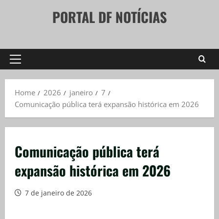
Skip
PORTAL DF NOTÍCIAS
to
content
Primary
Menu
Home
2026
janeiro
7
Comunicação pública terá expansão histórica em 2026
Comunicação pública terá
expansão histórica em 2026
7 de janeiro de 2026