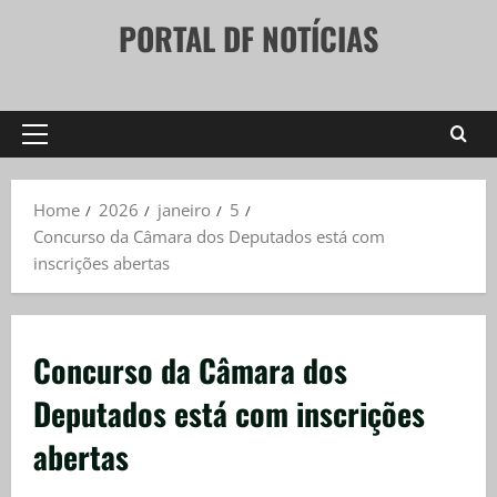
Skip
PORTAL DF NOTÍCIAS
to
content
Primary
Menu
Home
2026
janeiro
5
Concurso da Câmara dos Deputados está com
inscrições abertas
Concurso da Câmara dos
Deputados está com inscrições
abertas