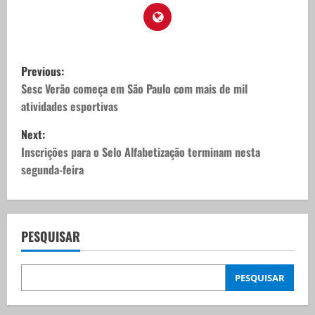
P
Previous:
o
Sesc Verão começa em São Paulo com mais de mil
atividades esportivas
s
Next:
t
Inscrições para o Selo Alfabetização terminam nesta
segunda-feira
n
a
v
PESQUISAR
i
PESQUISAR
g