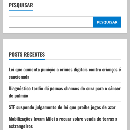
v
PESQUISAR
i
PESQUISAR
g
a
t
POSTS RECENTES
i
Lei que aumenta punição a crimes digitais contra crianças é
sancionada
o
Diagnóstico tardio dá poucas chances de cura para o câncer
n
de pulmão
STF suspende julgamento de lei que proíbe jogos de azar
Mobilizações levam Milei a recuar sobre venda de terras a
estrangeiros