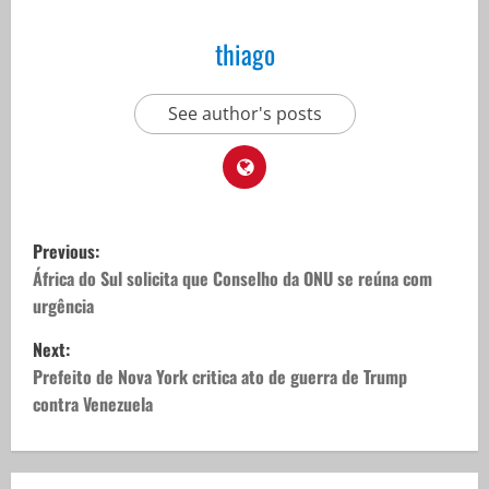
thiago
See author's posts
P
Previous:
o
África do Sul solicita que Conselho da ONU se reúna com
urgência
s
Next:
t
Prefeito de Nova York critica ato de guerra de Trump
contra Venezuela
n
a