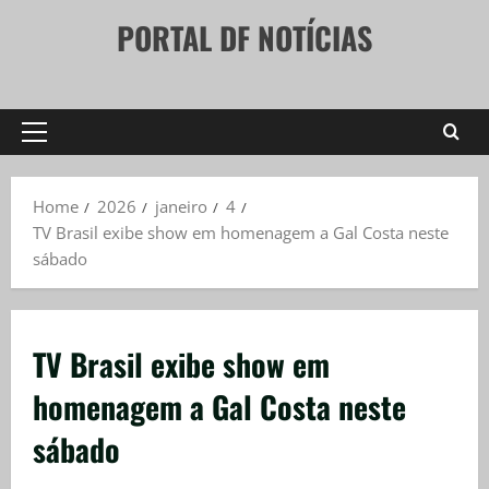
Skip
PORTAL DF NOTÍCIAS
to
content
Primary
Menu
Home
2026
janeiro
4
TV Brasil exibe show em homenagem a Gal Costa neste
sábado
TV Brasil exibe show em
homenagem a Gal Costa neste
sábado