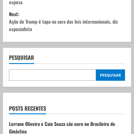
esposa
s
Next:
t
Ação de Trump é tapa na cara das leis internacionais, diz
especialista
n
a
v
PESQUISAR
i
PESQUISAR
g
a
t
POSTS RECENTES
i
Lorrane Oliveira e Caio Souza são ouro no Brasileiro de
Ginástica