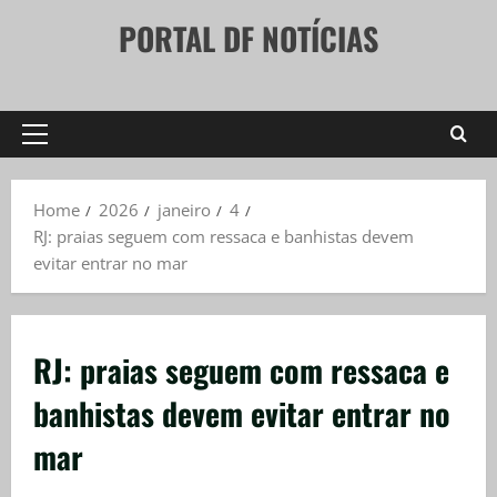
Skip
PORTAL DF NOTÍCIAS
to
content
Primary
Menu
Home
2026
janeiro
4
RJ: praias seguem com ressaca e banhistas devem
evitar entrar no mar
RJ: praias seguem com ressaca e
banhistas devem evitar entrar no
mar