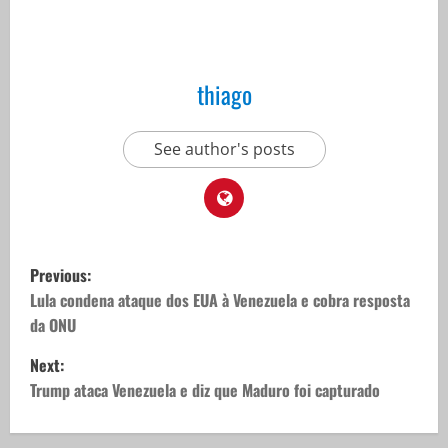
thiago
See author's posts
P
Previous:
o
Lula condena ataque dos EUA à Venezuela e cobra resposta
da ONU
s
Next:
t
Trump ataca Venezuela e diz que Maduro foi capturado
n