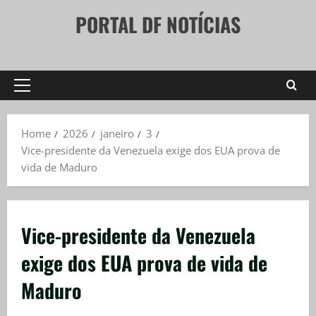
Skip
PORTAL DF NOTÍCIAS
to
content
Primary
Menu
Home
2026
janeiro
3
Vice-presidente da Venezuela exige dos EUA prova de
vida de Maduro
Vice-presidente da Venezuela
exige dos EUA prova de vida de
Maduro