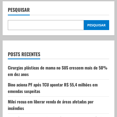
a
PESQUISAR
v
PESQUISAR
i
g
a
POSTS RECENTES
t
Cirurgias plásticas de mama no SUS crescem mais de 50%
i
em dez anos
o
Dino aciona PF após TCU apontar R$ 55,4 milhões em
emendas suspeitas
n
Milei recua em liberar venda de áreas afetadas por
incêndios