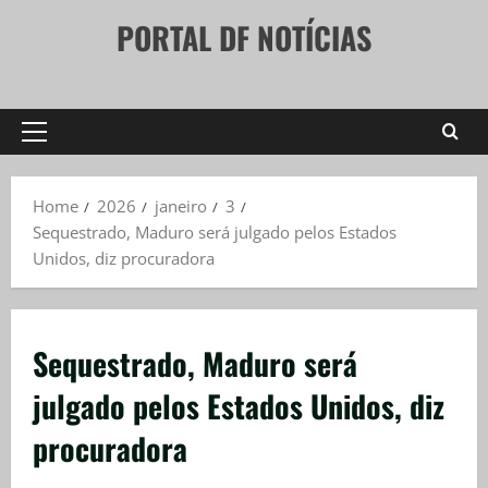
Skip
PORTAL DF NOTÍCIAS
to
content
Primary
Menu
Home
2026
janeiro
3
Sequestrado, Maduro será julgado pelos Estados
Unidos, diz procuradora
Sequestrado, Maduro será
julgado pelos Estados Unidos, diz
procuradora