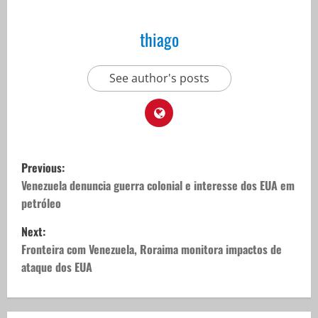
thiago
See author's posts
P
Previous:
o
Venezuela denuncia guerra colonial e interesse dos EUA em
petróleo
s
Next:
t
Fronteira com Venezuela, Roraima monitora impactos de
ataque dos EUA
n
a