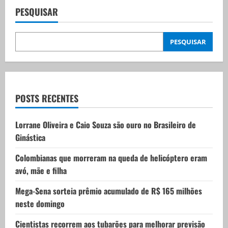
v
PESQUISAR
i
PESQUISAR
g
a
t
POSTS RECENTES
i
Lorrane Oliveira e Caio Souza são ouro no Brasileiro de
Ginástica
o
Colombianas que morreram na queda de helicóptero eram
n
avó, mãe e filha
Mega-Sena sorteia prêmio acumulado de R$ 165 milhões
neste domingo
Cientistas recorrem aos tubarões para melhorar previsão