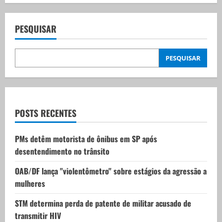
a
v
PESQUISAR
i
PESQUISAR
g
a
t
POSTS RECENTES
i
PMs detêm motorista de ônibus em SP após
desentendimento no trânsito
o
OAB/DF lança "violentômetro" sobre estágios da agressão a
n
mulheres
STM determina perda de patente de militar acusado de
transmitir HIV