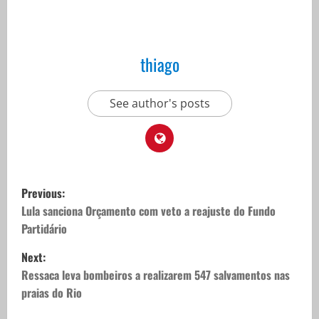
thiago
See author's posts
P
Previous:
o
Lula sanciona Orçamento com veto a reajuste do Fundo
Partidário
s
Next:
t
Ressaca leva bombeiros a realizarem 547 salvamentos nas
praias do Rio
n