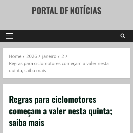
Skip
PORTAL DF NOTÍCIAS
to
content
Primary
Menu
Home
2026
janeiro
2
Regras para ciclomotores começam a valer nesta
quinta; saiba mais
Regras para ciclomotores
começam a valer nesta quinta;
saiba mais