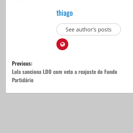
thiago
See author's posts
P
Previous:
Lula sanciona LDO com veto a reajuste do Fundo
o
Partidário
s
t
n
a