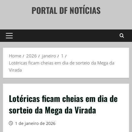
Skip
PORTAL DF NOTÍCIAS
to
content
Primary
Menu
Home
2026
janeiro
1
Lotéricas ficam cheias em dia de sorteio da Mega da
Virada
Lotéricas ficam cheias em dia de
sorteio da Mega da Virada
1 de janeiro de 2026