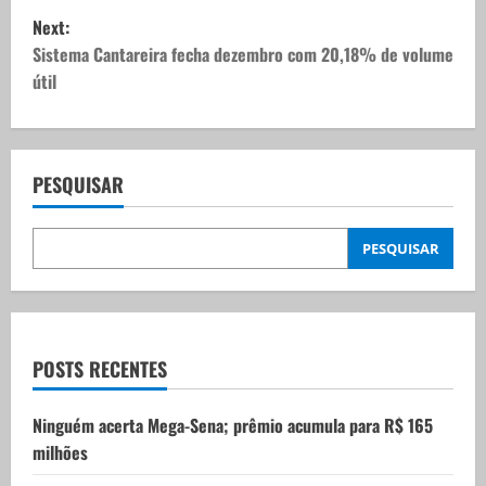
s
Next:
t
Sistema Cantareira fecha dezembro com 20,18% de volume
útil
n
a
v
PESQUISAR
i
PESQUISAR
g
a
t
POSTS RECENTES
i
Ninguém acerta Mega-Sena; prêmio acumula para R$ 165
milhões
o