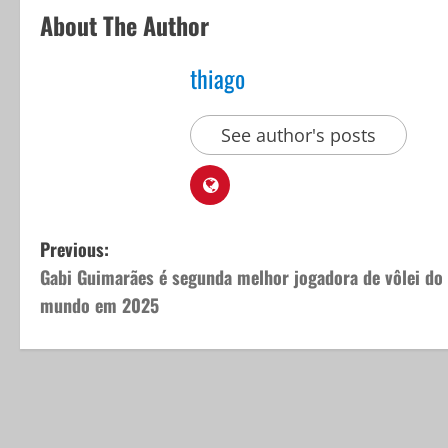
About The Author
thiago
See author's posts
P
Previous:
Gabi Guimarães é segunda melhor jogadora de vôlei do
o
mundo em 2025
s
t
n