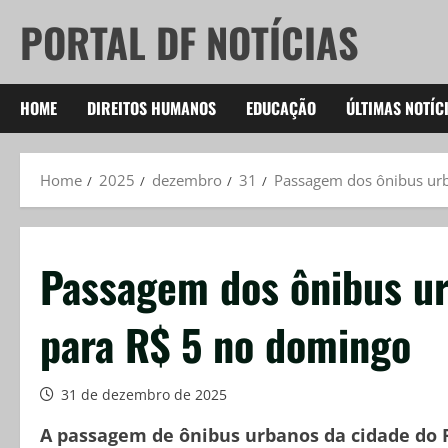
Skip
PORTAL DF NOTÍCIAS
to
content
HOME
DIREITOS HUMANOS
EDUCAÇÃO
ÚLTIMAS NOTÍC
Home
2025
dezembro
31
Passagem dos ônibus urb
Passagem dos ônibus ur
para R$ 5 no domingo
31 de dezembro de 2025
A passagem de ônibus urbanos da cidade do Ri