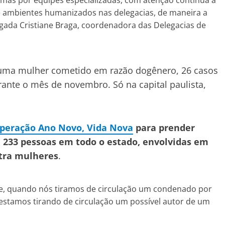
imas por equipes especializadas, com atenção contínua à
 de ambientes humanizados nas delegacias, de maneira a
legada Cristiane Braga, coordenadora das Delegacias de
 uma mulher cometido em razão dogênero, 26 casos
rante o mês de novembro. Só na capital paulista,
peração Ano Novo, Vida Nova
para prender
233 pessoas em todo o estado, envolvidas em
ntra mulheres
.
ue, quando nós tiramos de circulação um condenado por
o, estamos tirando de circulação um possível autor de um