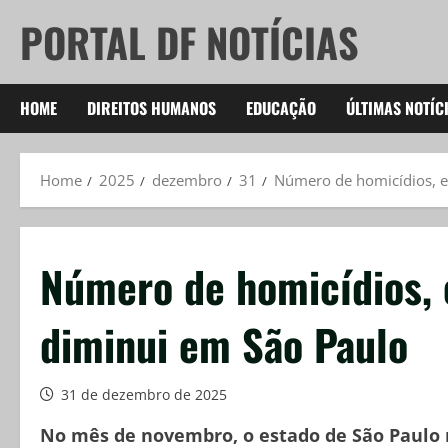
Skip
PORTAL DF NOTÍCIAS
to
content
HOME
DIREITOS HUMANOS
EDUCAÇÃO
ÚLTIMAS NOTÍC
Home
2025
dezembro
31
Número de homicídios, es
Número de homicídios, e
diminui em São Paulo
31 de dezembro de 2025
No mês de novembro, o estado de São Paulo 