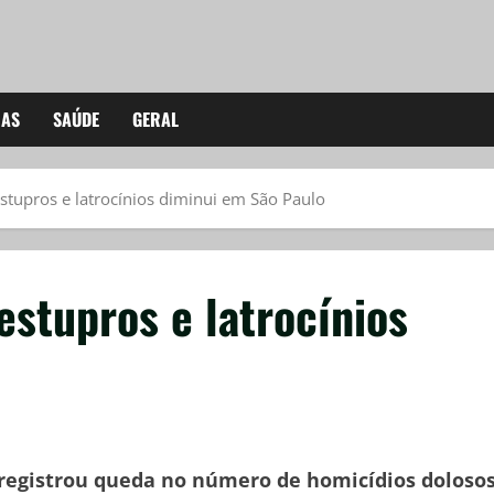
IAS
SAÚDE
GERAL
tupros e latrocínios diminui em São Paulo
stupros e latrocínios
registrou queda no número de homicídios doloso