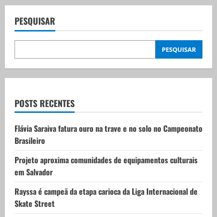
a
PESQUISAR
v
PESQUISAR
i
g
a
POSTS RECENTES
t
Flávia Saraiva fatura ouro na trave e no solo no Campeonato
i
Brasileiro
o
Projeto aproxima comunidades de equipamentos culturais
em Salvador
n
Rayssa é campeã da etapa carioca da Liga Internacional de
Skate Street