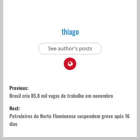
thiago
See author's posts
P
Previous:
o
Brasil cria 85,8 mil vagas de trabalho em novembro
Next:
s
Petroleiros do Norte Fluminense suspendem greve após 16
t
dias
n