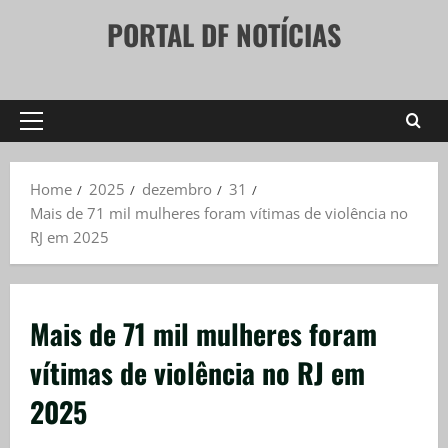
Skip
PORTAL DF NOTÍCIAS
to
content
Primary
Menu
Home
2025
dezembro
31
Mais de 71 mil mulheres foram vítimas de violência no
RJ em 2025
Mais de 71 mil mulheres foram
vítimas de violência no RJ em
2025