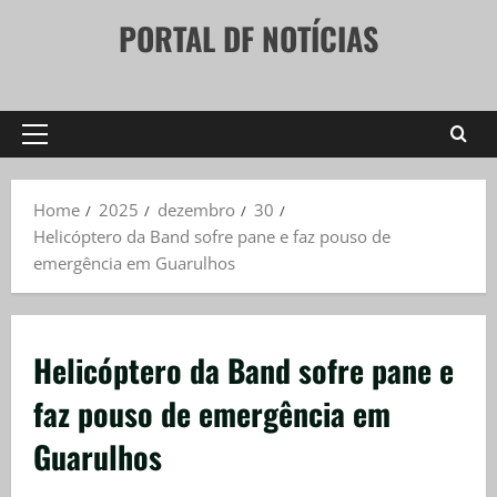
Skip
PORTAL DF NOTÍCIAS
to
content
Primary
Menu
Home
2025
dezembro
30
Helicóptero da Band sofre pane e faz pouso de
emergência em Guarulhos
Helicóptero da Band sofre pane e
faz pouso de emergência em
Guarulhos