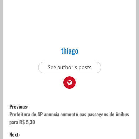
thiago
See author's posts
P
Previous:
o
Prefeitura de SP anuncia aumento nas passagens de ônibus
para R$ 5,30
s
Next: