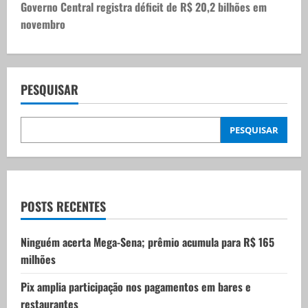
t
Governo Central registra déficit de R$ 20,2 bilhões em
novembro
n
a
v
PESQUISAR
i
PESQUISAR
g
a
t
POSTS RECENTES
i
Ninguém acerta Mega-Sena; prêmio acumula para R$ 165
milhões
o
Pix amplia participação nos pagamentos em bares e
n
restaurantes