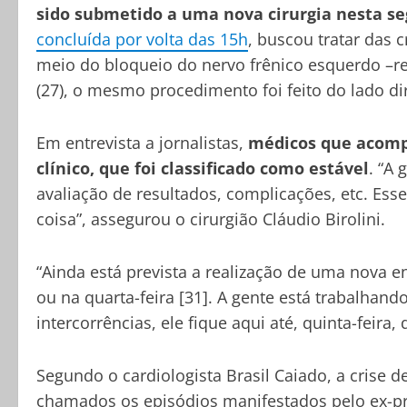
sido submetido a uma nova cirurgia nesta seg
concluída por volta das 15h
, buscou tratar das 
meio do bloqueio do nervo frênico esquerdo –r
(27), o mesmo procedimento foi feito do lado dir
Em entrevista a jornalistas,
médicos que acomp
clínico, que foi classificado como estável
. “A
avaliação de resultados, complicações, etc. Es
coisa”, assegurou o cirurgião Cláudio Birolini.
“Ainda está prevista a realização de uma nova e
ou na quarta-feira [31]. A gente está trabalhan
intercorrências, ele fique aqui até, quinta-feira,
Segundo o cardiologista Brasil Caiado, a crise d
chamados os episódios manifestados pelo ex-pr