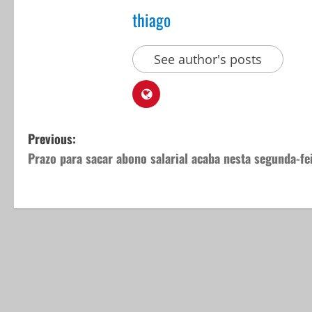
thiago
See author's posts
P
Previous:
Prazo para sacar abono salarial acaba nesta segunda-fe
o
s
t
n
a