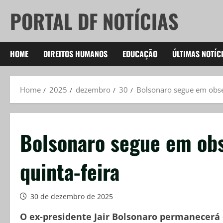
Skip
PORTAL DF NOTÍCIAS
to
content
HOME
DIREITOS HUMANOS
EDUCAÇÃO
ÚLTIMAS NOTÍC
Home
2025
dezembro
30
Bolsonaro segue em obser
Bolsonaro segue em obs
quinta-feira
30 de dezembro de 2025
O ex-presidente Jair Bolsonaro permanecerá 