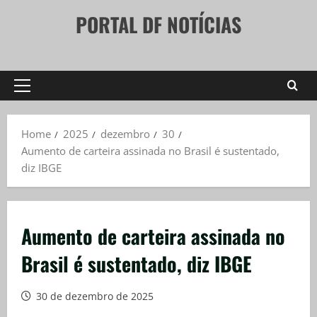
Skip
PORTAL DF NOTÍCIAS
to
content
Primary
Menu
Home
2025
dezembro
30
Aumento de carteira assinada no Brasil é sustentado,
diz IBGE
Aumento de carteira assinada no
Brasil é sustentado, diz IBGE
30 de dezembro de 2025