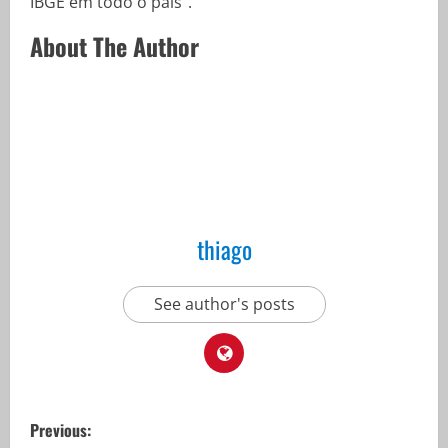
IBGE em todo o país”.
About The Author
thiago
See author's posts
P
Previous: