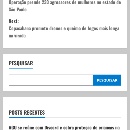
o
Operação prende 233 agressores de mulheres no estado de
São Paulo
s
Next:
t
Copacabana promete drones e queima de fogos mais longa
na virada
n
a
v
PESQUISAR
i
PESQUISAR
g
a
t
POSTS RECENTES
i
AGU se reúne com Discord e cobra proteção de crianças na