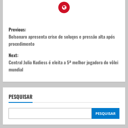
P
Previous:
o
Bolsonaro apresenta crise de soluços e pressão alta após
procedimento
s
Next:
t
Central Julia Kudiess é eleita a 5ª melhor jogadora do vôlei
mundial
n
a
v
PESQUISAR
i
PESQUISAR
g