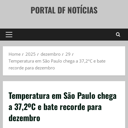
Skip
PORTAL DF NOTÍCIAS
to
content
Primary
Menu
Home
2025
dezembro
29
Temperatura em São Paulo chega a 37,2ºC e bate
recorde para dezembro
Temperatura em São Paulo chega
a 37,2ºC e bate recorde para
dezembro