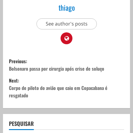
thiago
See author's posts
P
Previous:
o
Bolsonaro passa por cirurgia após crise de soluço
Next:
s
Corpo de piloto do avião que caiu em Copacabana é
t
resgatado
n
a
PESQUISAR