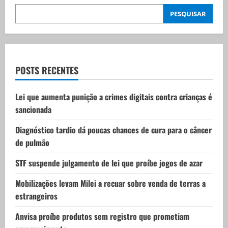
v
PESQUISAR
i
g
a
POSTS RECENTES
t
Lei que aumenta punição a crimes digitais contra crianças é
i
sancionada
o
Diagnóstico tardio dá poucas chances de cura para o câncer
de pulmão
n
STF suspende julgamento de lei que proíbe jogos de azar
Mobilizações levam Milei a recuar sobre venda de terras a
estrangeiros
Anvisa proíbe produtos sem registro que prometiam