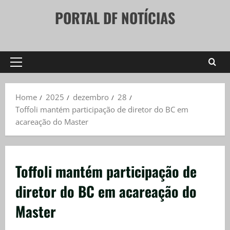
Skip
PORTAL DF NOTÍCIAS
to
content
Primary
Menu
Home
2025
dezembro
28
Toffoli mantém participação de diretor do BC em
acareação do Master
Toffoli mantém participação de
diretor do BC em acareação do
Master