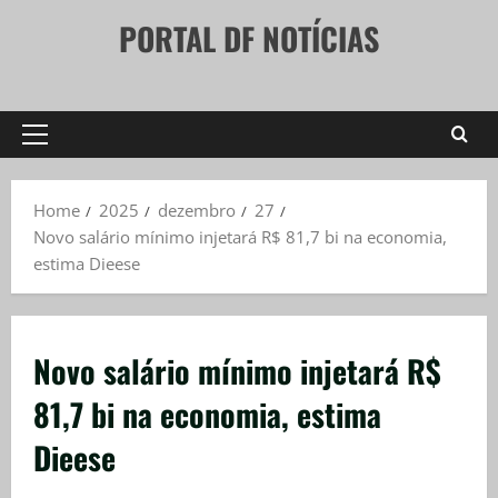
Skip
PORTAL DF NOTÍCIAS
to
content
Primary
Menu
Home
2025
dezembro
27
Novo salário mínimo injetará R$ 81,7 bi na economia,
estima Dieese
Novo salário mínimo injetará R$
81,7 bi na economia, estima
Dieese