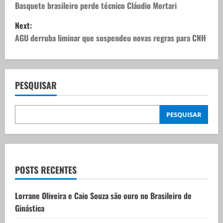
o
Basquete brasileiro perde técnico Cláudio Mortari
Next:
s
AGU derruba liminar que suspendeu novas regras para CNH
t
n
PESQUISAR
a
v
PESQUISAR
i
g
POSTS RECENTES
a
t
Lorrane Oliveira e Caio Souza são ouro no Brasileiro de
Ginástica
i