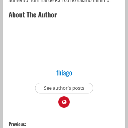
aumento nominal de R$ 103 no salário mínimo.
About The Author
thiago
See author's posts
P
Previous: