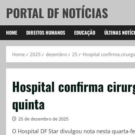
Skip
PORTAL DF NOTÍCIAS
to
content
HOME
DIREITOS HUMANOS
EDUCAÇÃO
ÚLTIMAS NOTÍC
Home
2025
dezembro
25
Hospital confirma cirurg
Hospital confirma cirur
quinta
25 de dezembro de 2025
O Hospital DF Star divulgou nota nesta quarta-fe