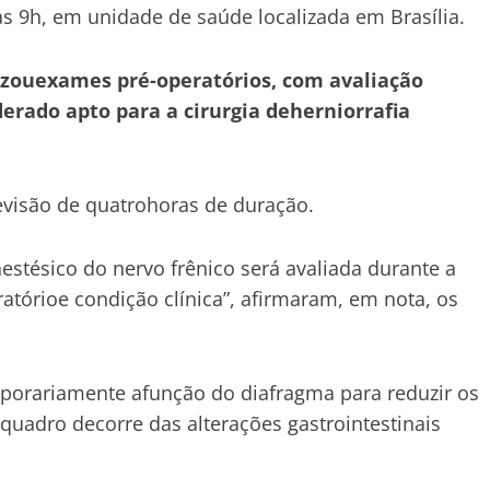
 às 9h, em unidade de saúde localizada em Brasília.
izouexames pré-operatórios, com avaliação
iderado apto para a cirurgia deherniorrafia
revisão de quatrohoras de duração.
stésico do nervo frênico será avaliada durante a
atórioe condição clínica”, afirmaram, em nota, os
mporariamente afunção do diafragma para reduzir os
quadro decorre das alterações gastrointestinais