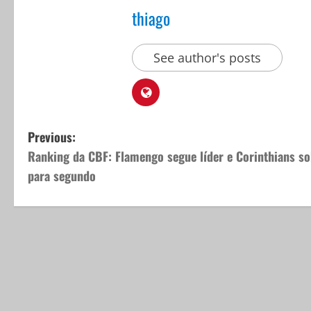
thiago
See author's posts
P
Previous:
Ranking da CBF: Flamengo segue líder e Corinthians s
o
para segundo
s
t
n
a