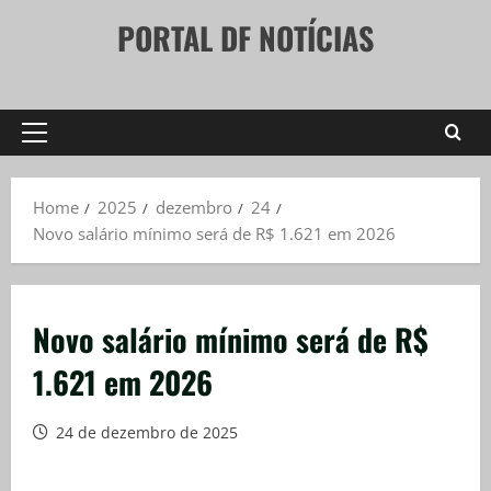
Skip
PORTAL DF NOTÍCIAS
to
content
Primary
Menu
Home
2025
dezembro
24
Novo salário mínimo será de R$ 1.621 em 2026
Novo salário mínimo será de R$
1.621 em 2026
24 de dezembro de 2025