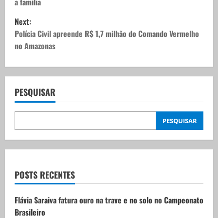
a família
s
Next:
t
Polícia Civil apreende R$ 1,7 milhão do Comando Vermelho
no Amazonas
n
a
v
PESQUISAR
i
PESQUISAR
g
a
t
POSTS RECENTES
i
Flávia Saraiva fatura ouro na trave e no solo no Campeonato
Brasileiro