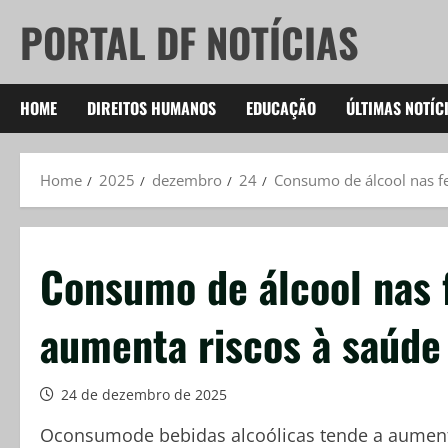
Skip
PORTAL DF NOTÍCIAS
to
content
HOME
DIREITOS HUMANOS
EDUCAÇÃO
ÚLTIMAS NOTÍC
Home
2025
dezembro
24
Consumo de álcool nas fe
Consumo de álcool nas 
aumenta riscos à saúde
24 de dezembro de 2025
Oconsumode bebidas alcoólicas tende a aumenta