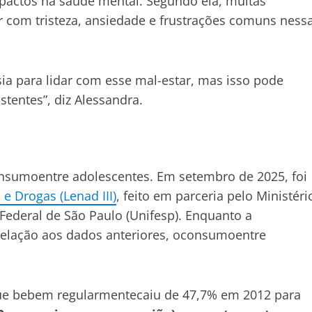
pactos na saúde mental. Segundo ela, muitas
 com tristeza, ansiedade e frustrações comuns ness
a para lidar com esse mal-estar, mas isso pode
stentes”, diz Alessandra.
sumoentre adolescentes. Em setembro de 2025, foi
e Drogas (Lenad III)
, feito em parceria pelo Ministéri
 Federal de São Paulo (Unifesp). Enquanto a
elação aos dados anteriores, oconsumoentre
ue bebem regularmentecaiu de 47,7% em 2012 para