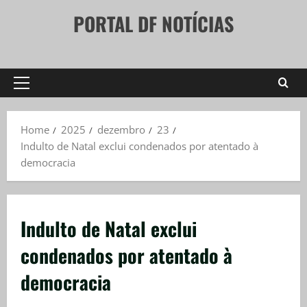
Skip
PORTAL DF NOTÍCIAS
to
content
Primary
Menu
Home
2025
dezembro
23
Indulto de Natal exclui condenados por atentado à
democracia
Indulto de Natal exclui
condenados por atentado à
democracia