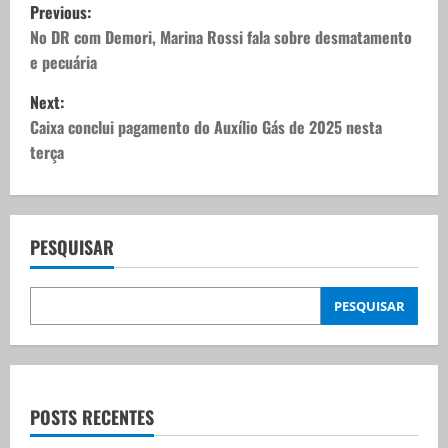
P
Previous:
o
No DR com Demori, Marina Rossi fala sobre desmatamento
e pecuária
s
Next:
t
Caixa conclui pagamento do Auxílio Gás de 2025 nesta
terça
n
a
v
PESQUISAR
i
PESQUISAR
g
a
t
POSTS RECENTES