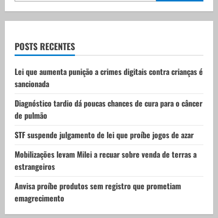
g
a
t
POSTS RECENTES
i
Lei que aumenta punição a crimes digitais contra crianças é
sancionada
o
Diagnóstico tardio dá poucas chances de cura para o câncer
n
de pulmão
STF suspende julgamento de lei que proíbe jogos de azar
Mobilizações levam Milei a recuar sobre venda de terras a
estrangeiros
Anvisa proíbe produtos sem registro que prometiam
emagrecimento