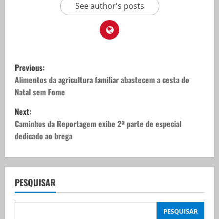
See author's posts
P
Previous:
o
Alimentos da agricultura familiar abastecem a cesta do
Natal sem Fome
s
Next:
t
Caminhos da Reportagem exibe 2ª parte de especial
dedicado ao brega
n
a
v
PESQUISAR
i
PESQUISAR