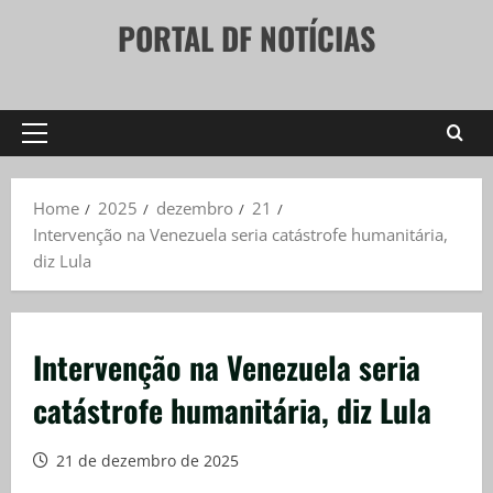
Skip
PORTAL DF NOTÍCIAS
to
content
Primary
Menu
Home
2025
dezembro
21
Intervenção na Venezuela seria catástrofe humanitária,
diz Lula
Intervenção na Venezuela seria
catástrofe humanitária, diz Lula
21 de dezembro de 2025