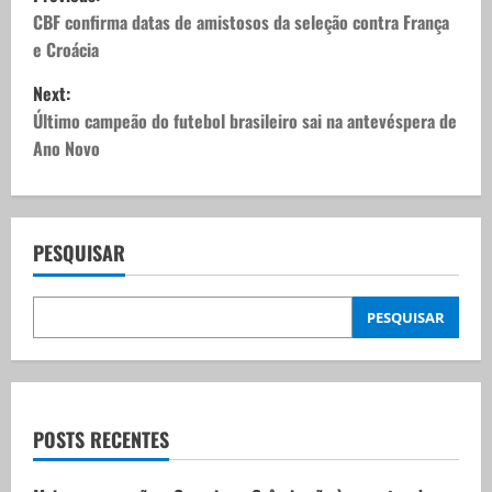
o
CBF confirma datas de amistosos da seleção contra França
e Croácia
s
Next:
t
Último campeão do futebol brasileiro sai na antevéspera de
Ano Novo
n
a
v
PESQUISAR
i
PESQUISAR
g
a
t
POSTS RECENTES