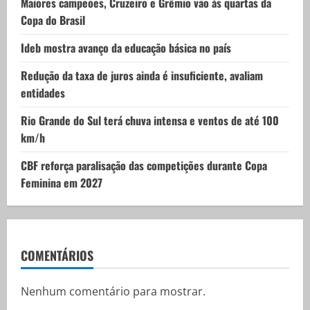
i
Maiores campeões, Cruzeiro e Grêmio vão às quartas da
Copa do Brasil
o
Ideb mostra avanço da educação básica no país
n
Redução da taxa de juros ainda é insuficiente, avaliam
entidades
Rio Grande do Sul terá chuva intensa e ventos de até 100
km/h
CBF reforça paralisação das competições durante Copa
Feminina em 2027
COMENTÁRIOS
Nenhum comentário para mostrar.