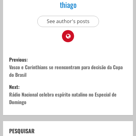
thiago
See author's posts
P
Previous:
o
Vasco e Corinthians se reencontram para decisão da Copa
do Brasil
s
Next:
t
Rádio Nacional celebra espírito natalino no Especial de
Domingo
n
a
v
PESQUISAR