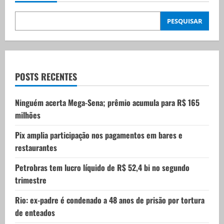
i
PESQUISAR
g
a
t
POSTS RECENTES
i
Ninguém acerta Mega-Sena; prêmio acumula para R$ 165
milhões
o
Pix amplia participação nos pagamentos em bares e
n
restaurantes
Petrobras tem lucro líquido de R$ 52,4 bi no segundo
trimestre
Rio: ex-padre é condenado a 48 anos de prisão por tortura
de enteados