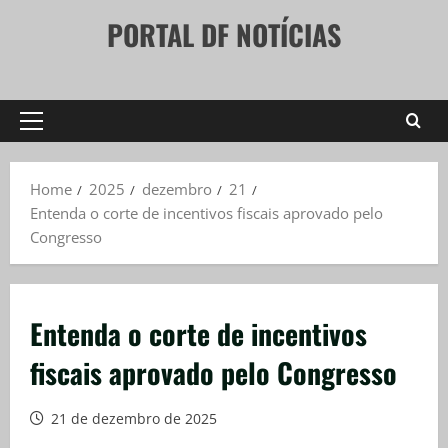
Skip
PORTAL DF NOTÍCIAS
to
content
Primary
Menu
Home
2025
dezembro
21
Entenda o corte de incentivos fiscais aprovado pelo
Congresso
Entenda o corte de incentivos
fiscais aprovado pelo Congresso
21 de dezembro de 2025