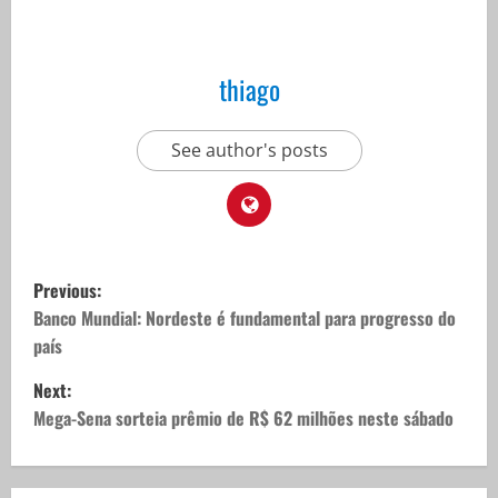
thiago
See author's posts
P
Previous:
o
Banco Mundial: Nordeste é fundamental para progresso do
país
s
Next:
t
Mega-Sena sorteia prêmio de R$ 62 milhões neste sábado
n