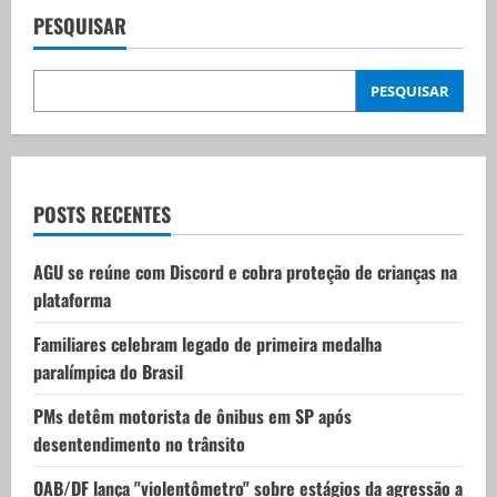
a
PESQUISAR
v
PESQUISAR
i
g
a
POSTS RECENTES
t
AGU se reúne com Discord e cobra proteção de crianças na
i
plataforma
o
Familiares celebram legado de primeira medalha
paralímpica do Brasil
n
PMs detêm motorista de ônibus em SP após
desentendimento no trânsito
OAB/DF lança "violentômetro" sobre estágios da agressão a