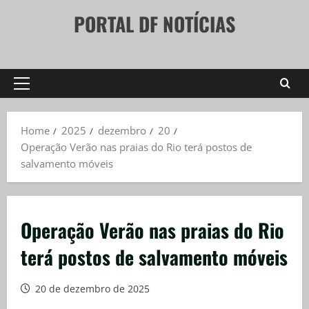
Skip
PORTAL DF NOTÍCIAS
to
content
Primary
Menu
Home
2025
dezembro
20
Operação Verão nas praias do Rio terá postos de
salvamento móveis
Operação Verão nas praias do Rio
terá postos de salvamento móveis
20 de dezembro de 2025