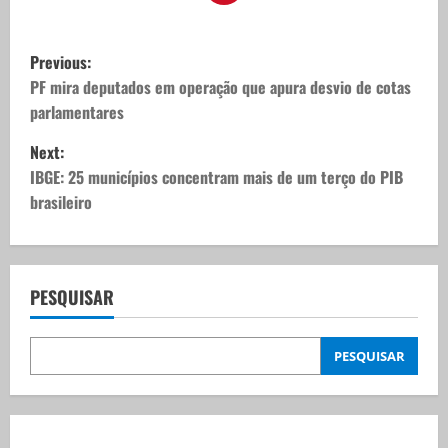
P
Previous:
o
PF mira deputados em operação que apura desvio de cotas
parlamentares
s
Next:
t
IBGE: 25 municípios concentram mais de um terço do PIB
brasileiro
n
a
v
PESQUISAR
i
PESQUISAR
g
a