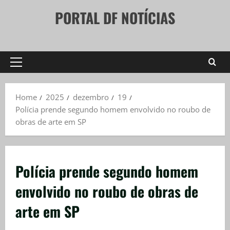
Skip
PORTAL DF NOTÍCIAS
to
content
Primary
Menu
Home
2025
dezembro
19
Polícia prende segundo homem envolvido no roubo de
obras de arte em SP
Polícia prende segundo homem
envolvido no roubo de obras de
arte em SP