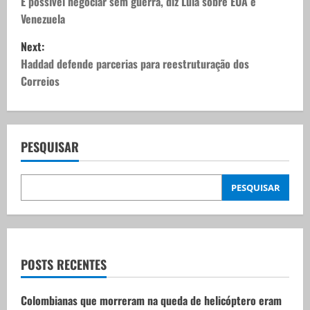
o
É possível negociar sem guerra, diz Lula sobre EUA e
Venezuela
s
Next:
t
Haddad defende parcerias para reestruturação dos
Correios
n
a
v
PESQUISAR
i
PESQUISAR
g
a
t
POSTS RECENTES
i
Colombianas que morreram na queda de helicóptero eram