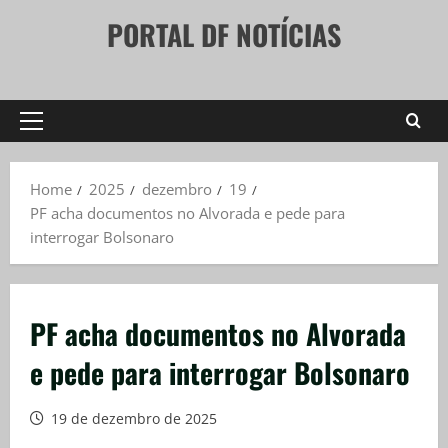
Skip
PORTAL DF NOTÍCIAS
to
content
Primary
Menu
Home
2025
dezembro
19
PF acha documentos no Alvorada e pede para
interrogar Bolsonaro
PF acha documentos no Alvorada
e pede para interrogar Bolsonaro
19 de dezembro de 2025