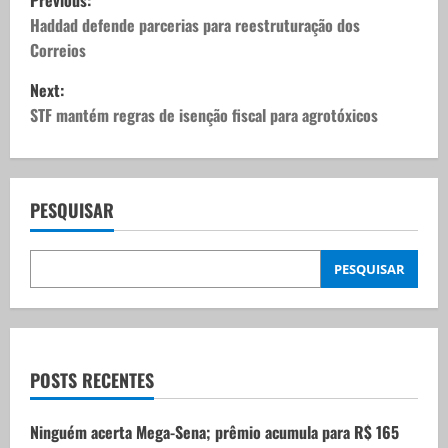
o
Haddad defende parcerias para reestruturação dos
Correios
s
Next:
t
STF mantém regras de isenção fiscal para agrotóxicos
n
a
PESQUISAR
v
PESQUISAR
i
g
a
POSTS RECENTES
t
Ninguém acerta Mega-Sena; prêmio acumula para R$ 165