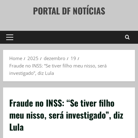
Skip
PORTAL DF NOTÍCIAS
to
content
Primary
Menu
Home
2025
dezembro
19
Fraude no INSS: “Se tiver filho meu nisso, será
investigado”, diz Lula
Fraude no INSS: “Se tiver filho
meu nisso, será investigado”, diz
Lula