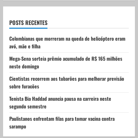
g
a
POSTS RECENTES
t
Colombianas que morreram na queda de helicóptero eram
i
avó, mãe e filha
o
Mega-Sena sorteia prêmio acumulado de R$ 165 milhões
neste domingo
n
Cientistas recorrem aos tubarões para melhorar previsão
sobre furacões
Tenista Bia Haddad anuncia pausa na carreira neste
segundo semestre
Paulistanos enfrentam filas para tomar vacina contra
sarampo