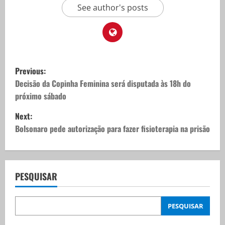
See author's posts
P
Previous:
o
Decisão da Copinha Feminina será disputada às 18h do
próximo sábado
s
Next:
t
Bolsonaro pede autorização para fazer fisioterapia na prisão
n
a
PESQUISAR
v
PESQUISAR
i