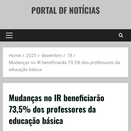
Skip
PORTAL DF NOTÍCIAS
to
content
Primary
Menu
Home
2025
dezembro
18
Mudanças no IR beneficiarão 73,5% dos professores da
educação básica
Mudanças no IR beneficiarão
73,5% dos professores da
educação básica