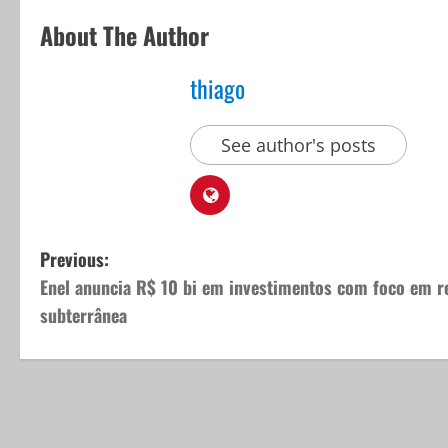
About The Author
thiago
See author's posts
P
Previous:
Enel anuncia R$ 10 bi em investimentos com foco em r
o
subterrânea
s
t
n