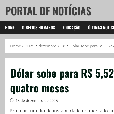
Skip
PORTAL DF NOTÍCIAS
to
content
HOME
DIREITOS HUMANOS
EDUCAÇÃO
ÚLTIMAS NOTÍC
Home
2025
dezembro
18
Dólar sobe para R$ 5,52 
Dólar sobe para R$ 5,52
quatro meses
18 de dezembro de 2025
Em mais um dia de instabilidade no mercado fin