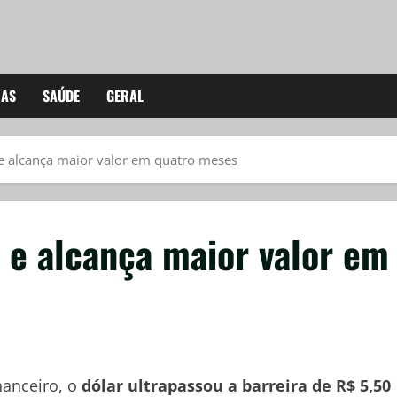
IAS
SAÚDE
GERAL
e alcança maior valor em quatro meses
 e alcança maior valor em
anceiro, o
dólar ultrapassou a barreira de R$ 5,50