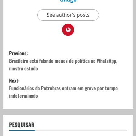
See author's posts
P
Previous:
o
Brasileiro está falando menos de política no WhatsApp,
mostra estudo
s
Next:
t
Funcionários da Petrobras entram em greve por tempo
indeterminado
n
a
v
PESQUISAR