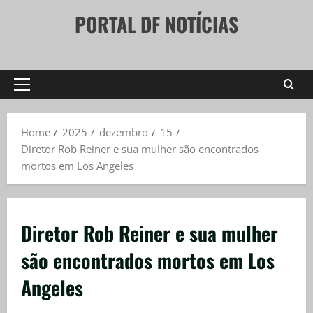
Skip
PORTAL DF NOTÍCIAS
to
content
Primary
Menu
Home
2025
dezembro
15
Diretor Rob Reiner e sua mulher são encontrados
mortos em Los Angeles
Diretor Rob Reiner e sua mulher
são encontrados mortos em Los
Angeles