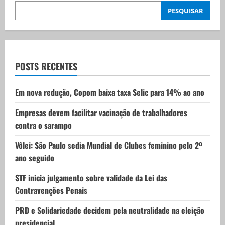
i
PESQUISAR
g
a
t
POSTS RECENTES
i
Em nova redução, Copom baixa taxa Selic para 14% ao ano
o
Empresas devem facilitar vacinação de trabalhadores
contra o sarampo
n
Vôlei: São Paulo sedia Mundial de Clubes feminino pelo 2º
ano seguido
STF inicia julgamento sobre validade da Lei das
Contravenções Penais
PRD e Solidariedade decidem pela neutralidade na eleição
presidencial