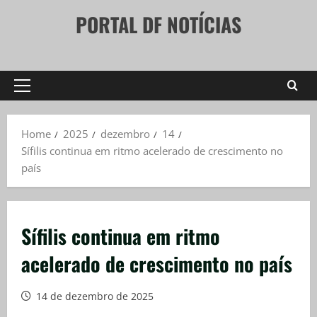
Skip
PORTAL DF NOTÍCIAS
to
content
Primary
Menu
Home
2025
dezembro
14
Sífilis continua em ritmo acelerado de crescimento no
país
Sífilis continua em ritmo
acelerado de crescimento no país
14 de dezembro de 2025