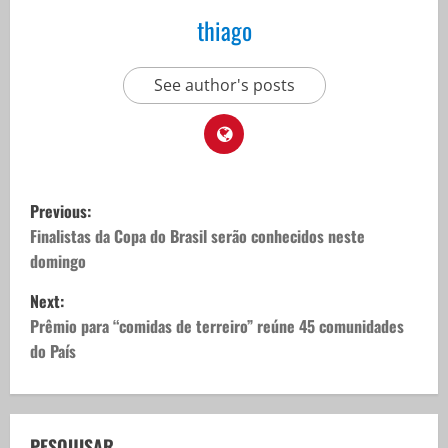
thiago
See author's posts
P
Previous:
o
Finalistas da Copa do Brasil serão conhecidos neste
domingo
s
Next:
t
Prêmio para “comidas de terreiro” reúne 45 comunidades
do País
n
a
PESQUISAR