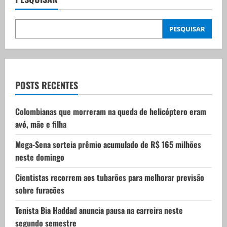
v
i
PESQUISAR
g
a
t
POSTS RECENTES
i
Colombianas que morreram na queda de helicóptero eram
avó, mãe e filha
o
Mega-Sena sorteia prêmio acumulado de R$ 165 milhões
n
neste domingo
Cientistas recorrem aos tubarões para melhorar previsão
sobre furacões
Tenista Bia Haddad anuncia pausa na carreira neste
segundo semestre