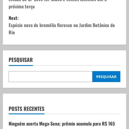
o
próxima terça
s
Next:
t
Espécie nova de bromélia floresce no Jardim Botânico do
Rio
n
a
v
PESQUISAR
i
PESQUISAR
g
a
t
POSTS RECENTES
i
Ninguém acerta Mega-Sena; prêmio acumula para R$ 165