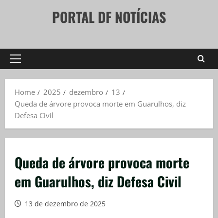
Skip
PORTAL DF NOTÍCIAS
to
content
Primary
Menu
Home
2025
dezembro
13
Queda de árvore provoca morte em Guarulhos, diz
Defesa Civil
Queda de árvore provoca morte
em Guarulhos, diz Defesa Civil
13 de dezembro de 2025