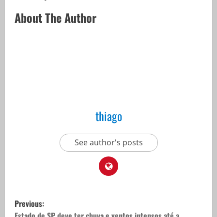
About The Author
thiago
See author's posts
P
Previous:
Estado de SP deve ter chuva e ventos intensos até a