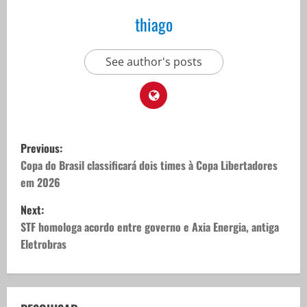
thiago
See author's posts
P
Previous:
o
Copa do Brasil classificará dois times à Copa Libertadores
em 2026
s
Next:
t
STF homologa acordo entre governo e Axia Energia, antiga
Eletrobras
n
a