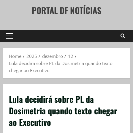
Skip
PORTAL DF NOTÍCIAS
to
content
Primary
Menu
Home
2025
dezembro
12
Lula decidirá sobre PL da Dosimetria quando texto
chegar ao Executivo
Lula decidirá sobre PL da
Dosimetria quando texto chegar
ao Executivo