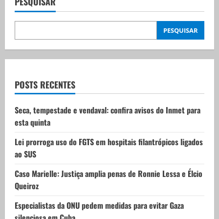
v
PESQUISAR
i
PESQUISAR
g
a
t
POSTS RECENTES
i
Seca, tempestade e vendaval: confira avisos do Inmet para
esta quinta
o
Lei prorroga uso do FGTS em hospitais filantrópicos ligados
n
ao SUS
Caso Marielle: Justiça amplia penas de Ronnie Lessa e Élcio
Queiroz
Especialistas da ONU pedem medidas para evitar Gaza
silenciosa em Cuba