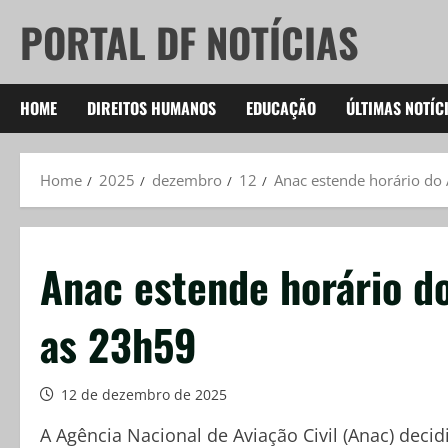
Skip
PORTAL DF NOTÍCIAS
to
content
HOME
DIREITOS HUMANOS
EDUCAÇÃO
ÚLTIMAS NOTÍC
Home
2025
dezembro
12
Anac estende horário do
Anac estende horário d
as 23h59
12 de dezembro de 2025
A Agência Nacional de Aviação Civil (Anac) dec