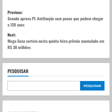
P
Previous:
o
Senado aprova PL Antifacção com penas que podem chegar
a 120 anos
s
Next:
t
Mega-Sena sorteia nesta quinta-feira prêmio acumulado em
R$ 38 milhões
n
a
v
PESQUISAR
i
PESQUISAR
g
a