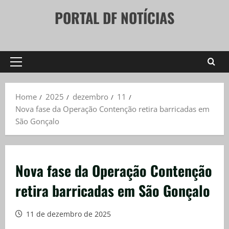
Skip
PORTAL DF NOTÍCIAS
to
content
Primary
Menu
Home
2025
dezembro
11
Nova fase da Operação Contenção retira barricadas em
São Gonçalo
Nova fase da Operação Contenção
retira barricadas em São Gonçalo
11 de dezembro de 2025