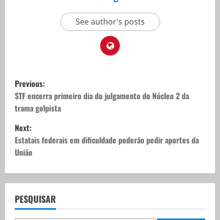
See author's posts
P
Previous:
o
STF encerra primeiro dia do julgamento do Núcleo 2 da
trama golpista
s
Next:
t
Estatais federais em dificuldade poderão pedir aportes da
União
n
a
v
PESQUISAR