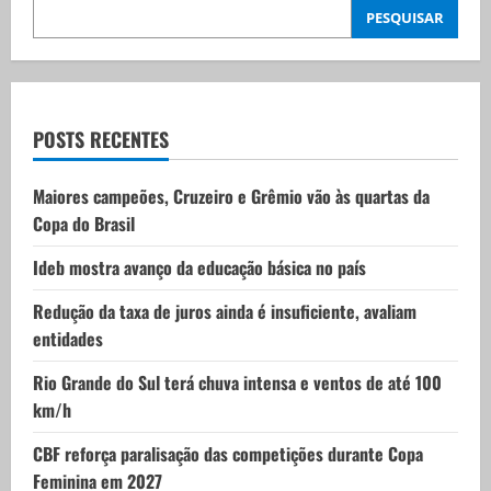
i
PESQUISAR
g
a
t
POSTS RECENTES
i
Maiores campeões, Cruzeiro e Grêmio vão às quartas da
Copa do Brasil
o
Ideb mostra avanço da educação básica no país
n
Redução da taxa de juros ainda é insuficiente, avaliam
entidades
Rio Grande do Sul terá chuva intensa e ventos de até 100
km/h
CBF reforça paralisação das competições durante Copa
Feminina em 2027