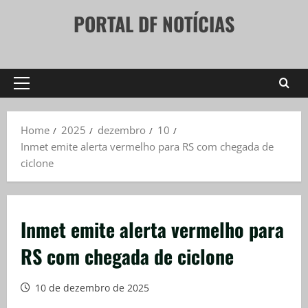
Skip
PORTAL DF NOTÍCIAS
to
content
Primary
Menu
Home
2025
dezembro
10
Inmet emite alerta vermelho para RS com chegada de
ciclone
Inmet emite alerta vermelho para
RS com chegada de ciclone
10 de dezembro de 2025