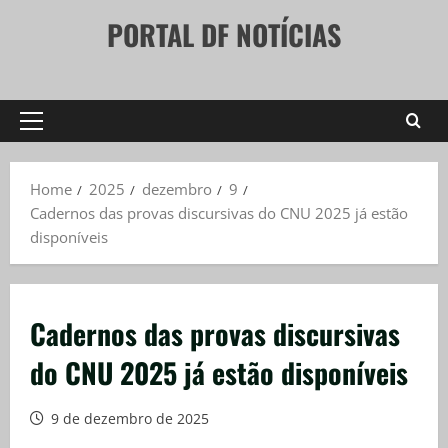
Skip
PORTAL DF NOTÍCIAS
to
content
Primary
Menu
Home
2025
dezembro
9
Cadernos das provas discursivas do CNU 2025 já estão
disponíveis
Cadernos das provas discursivas
do CNU 2025 já estão disponíveis
9 de dezembro de 2025