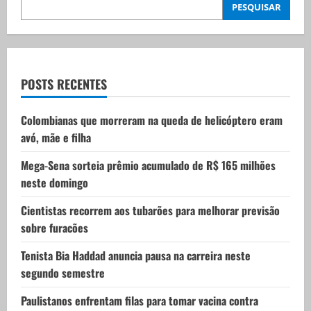
PESQUISAR
i
g
a
POSTS RECENTES
t
Colombianas que morreram na queda de helicóptero eram
i
avó, mãe e filha
o
Mega-Sena sorteia prêmio acumulado de R$ 165 milhões
neste domingo
n
Cientistas recorrem aos tubarões para melhorar previsão
sobre furacões
Tenista Bia Haddad anuncia pausa na carreira neste
segundo semestre
Paulistanos enfrentam filas para tomar vacina contra