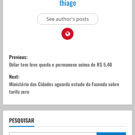
thiago
See author's posts
P
Previous:
o
Dólar tem leve queda e permanece acima de R$ 5,40
Next:
s
Ministério das Cidades aguarda estudo da Fazenda sobre
t
tarifa zero
n
a
PESQUISAR
v