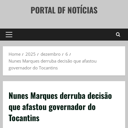
Skip
PORTAL DF NOTÍCIAS
to
content
Primary
Menu
Home
2025
dezembro
6
Nunes Marques derruba decisão que afastou
governador do Tocantins
Nunes Marques derruba decisão
que afastou governador do
Tocantins