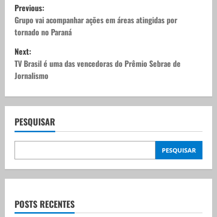
P
Previous:
o
Grupo vai acompanhar ações em áreas atingidas por
tornado no Paraná
s
Next:
t
TV Brasil é uma das vencedoras do Prêmio Sebrae de
Jornalismo
n
a
v
PESQUISAR
i
PESQUISAR
g
a
t
POSTS RECENTES