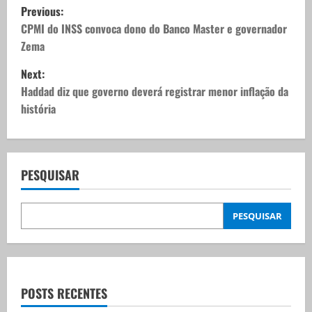
P
Previous:
o
CPMI do INSS convoca dono do Banco Master e governador
Zema
s
Next:
t
Haddad diz que governo deverá registrar menor inflação da
história
n
a
v
PESQUISAR
i
PESQUISAR
g
a
t
POSTS RECENTES