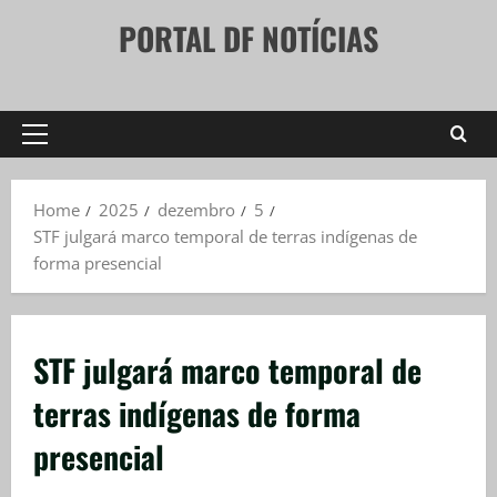
Skip
PORTAL DF NOTÍCIAS
to
content
Primary
Menu
Home
2025
dezembro
5
STF julgará marco temporal de terras indígenas de
forma presencial
STF julgará marco temporal de
terras indígenas de forma
presencial