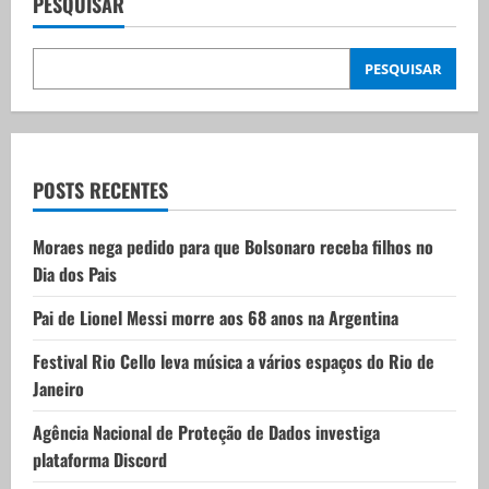
v
PESQUISAR
i
PESQUISAR
g
a
t
POSTS RECENTES
i
Moraes nega pedido para que Bolsonaro receba filhos no
Dia dos Pais
o
Pai de Lionel Messi morre aos 68 anos na Argentina
n
Festival Rio Cello leva música a vários espaços do Rio de
Janeiro
Agência Nacional de Proteção de Dados investiga
plataforma Discord