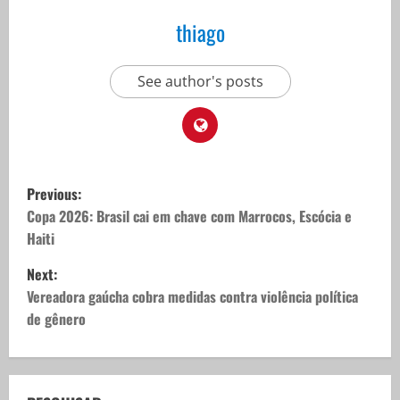
thiago
See author's posts
P
Previous:
o
Copa 2026: Brasil cai em chave com Marrocos, Escócia e
Haiti
s
Next:
t
Vereadora gaúcha cobra medidas contra violência política
de gênero
n
a