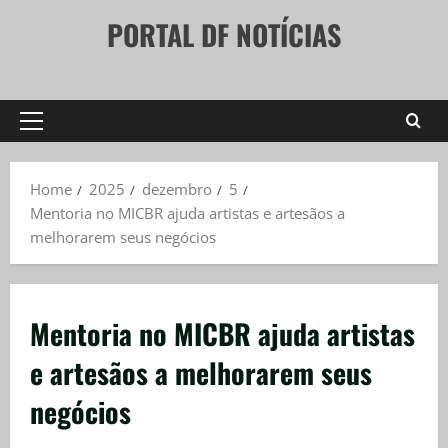
Skip
PORTAL DF NOTÍCIAS
to
content
Primary
Menu
Home
2025
dezembro
5
Mentoria no MICBR ajuda artistas e artesãos a
melhorarem seus negócios
Mentoria no MICBR ajuda artistas
e artesãos a melhorarem seus
negócios