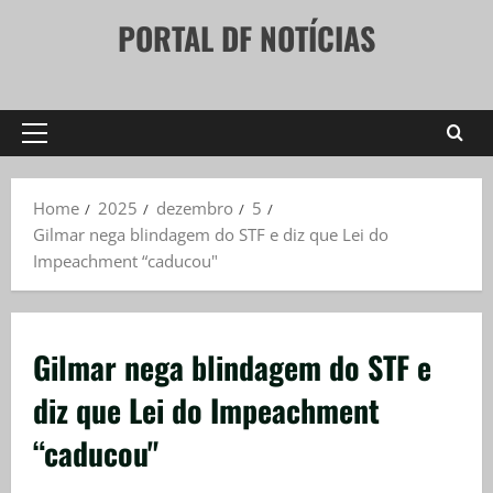
Skip
PORTAL DF NOTÍCIAS
to
content
Primary
Menu
Home
2025
dezembro
5
Gilmar nega blindagem do STF e diz que Lei do
Impeachment “caducou"
Gilmar nega blindagem do STF e
diz que Lei do Impeachment
“caducou"