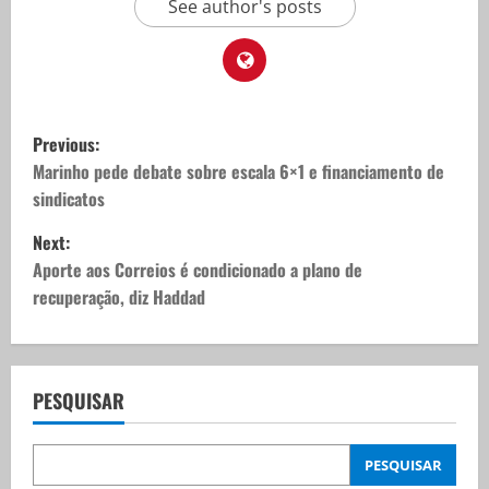
See author's posts
P
Previous:
o
Marinho pede debate sobre escala 6×1 e financiamento de
sindicatos
s
Next:
t
Aporte aos Correios é condicionado a plano de
recuperação, diz Haddad
n
a
v
PESQUISAR
i
PESQUISAR