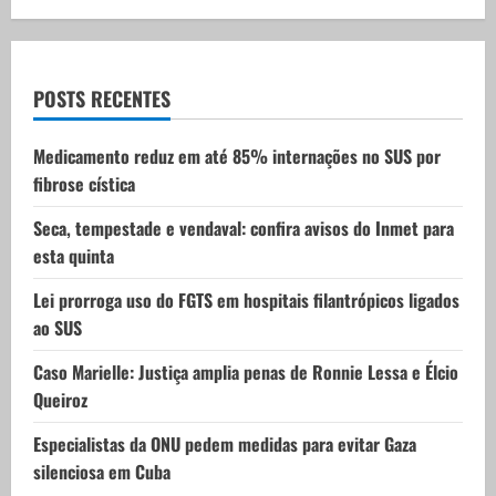
g
a
t
POSTS RECENTES
i
Medicamento reduz em até 85% internações no SUS por
fibrose cística
o
Seca, tempestade e vendaval: confira avisos do Inmet para
n
esta quinta
Lei prorroga uso do FGTS em hospitais filantrópicos ligados
ao SUS
Caso Marielle: Justiça amplia penas de Ronnie Lessa e Élcio
Queiroz
Especialistas da ONU pedem medidas para evitar Gaza
silenciosa em Cuba